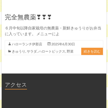
ラ
ン
完全無農薬❣❣❣
チ
６月中旬以降自家栽培の無農薬・新鮮きゅうりがお弁当
伊
に入っています。 メニューによ
那
ハローランチ伊那店
2025年6月30日
店
きゅうり
,
サラダ
,
ハロートピックス
,
野菜
続きを読む
「ま
ご
こ
ろ
アクセス
の
デ
リ
バ
リ