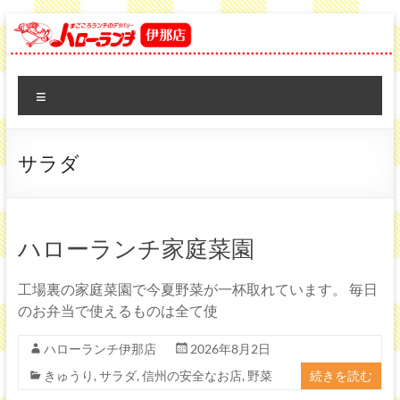
コ
ン
テ
日
ン
ツ
メ
配
へ
ニ
ス
ュ
給
キ
ー
サラダ
ッ
食
プ
弁
当
ハローランチ家庭菜園
の
工場裏の家庭菜園で今夏野菜が一杯取れています。 毎日
ハ
のお弁当で使えるものは全て使
ロ
ハローランチ伊那店
2026年8月2日
きゅうり
,
サラダ
,
信州の安全なお店
,
野菜
続きを読む
ー