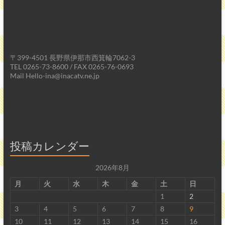
ー」
長
野
県
〒399-4501 長野県伊那市西箕輪7062-3
伊
TEL 0265-73-8600 / FAX 0265-76-0693
那
Mail Hello-ina@inacatv.ne.jp
市
の
ハ
ロ
ー
ラ
投稿カレンダー
ン
チ
2026年8月
伊
月
火
水
木
金
土
日
那
1
2
店
3
4
5
6
7
8
9
で
10
11
12
13
14
15
16