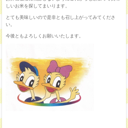
ラ
しいお米を探してまいります。
ン
とても美味しいので是非とも召し上がってみてくださ
い。
チ
今後ともよろしくお願いいたします。
伊
那
店
「ま
ご
こ
ろ
の
デ
リ
バ
リ