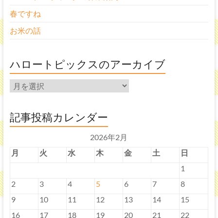
す！
春ですね
お米の話
ハロートピックスのアーカイブ
ハ
ロ
ー
ト
記事投稿カレンダー
ピ
ッ
2026年2月
ク
ス
月
火
水
木
金
土
日
の
1
ア
ー
2
3
4
5
6
7
8
カ
9
10
11
12
13
14
15
イ
ブ
16
17
18
19
20
21
22