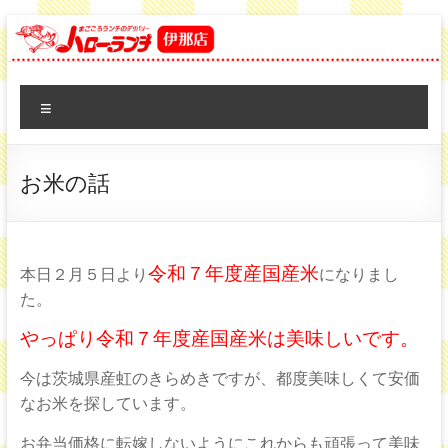
コ
ン
テ
日
ン
ツ
メ
配
へ
ニ
ス
ュ
給
キ
ー
お米の話
ッ
食
プ
弁
当
令和７年度産国産米
本日２月５日より
になりまし
た。
の
やっぱり令和７年度産国産米は美味しいです。
ハ
今は茨城県産虹のきらめきですが、都度美味しくて安価
ロ
なお米を探しています。
ー
お弁当価格に転嫁しないようにこれからも頑張って美味