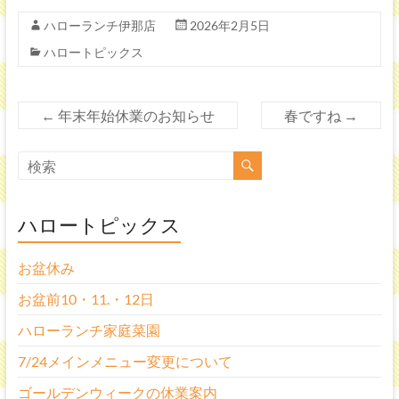
ー」
ハローランチ伊那店
2026年2月5日
長
ハロートピックス
野
県
伊
←
年末年始休業のお知らせ
春ですね
→
那
市
の
ハ
ロ
ハロートピックス
ー
ラ
お盆休み
ン
チ
お盆前10・11.・12日
伊
ハローランチ家庭菜園
那
店
7/24メインメニュー変更について
で
ゴールデンウィークの休業案内